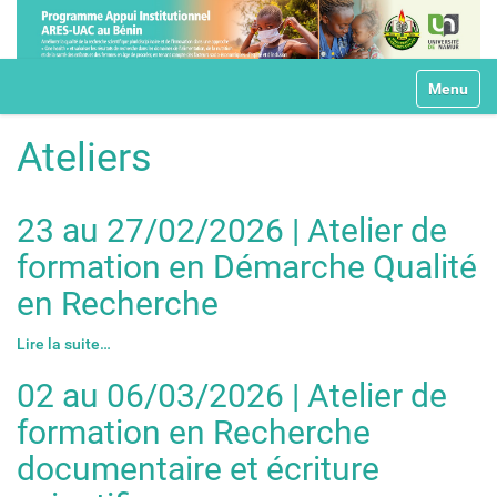
N
Toggle na
a
v
i
Ateliers
g
a
t
23 au 27/02/2026 | Atelier de
i
o
formation en Démarche Qualité
n
en Recherche
Lire la suite…
02 au 06/03/2026 | Atelier de
formation en Recherche
documentaire et écriture