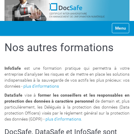
N
Toggle na
a
v
i
Nos autres formations
g
a
t
i
InfoSafe
est une formation pratique qui permettra à votre
o
entreprise d'analyser les risques et de mettre en place les solutions
n
indispensables à la sauvegarde de vos actifs les plus précieux: vos
données -
plus d'informations
DataSafe
vise à
former les conseillers et les responsables en
protection des données à caractère personnel
de demain et, plus
particulièrement, les Délégués à la protection des données (Data
protection Officers) visés par le règlement général sur la protection
des données (GDPR) -
plus d'informations.
DocSafe, DataSafe et InfoSafe sont