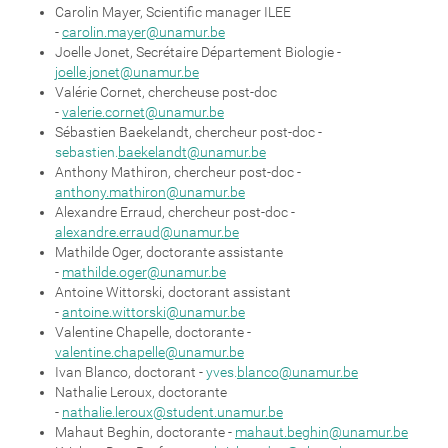
Carolin Mayer, Scientific manager ILEE
-
carolin.mayer@unamur.be
Joelle Jonet, Secrétaire Département Biologie -
joelle.jonet@unamur.be
Valérie Cornet, chercheuse post-doc
-
valerie.cornet@unamur.be
Sébastien Baekelandt, chercheur post-doc -
sebastien.
baekelandt@unamur.be
Anthony Mathiron, chercheur post-doc -
anthony.mathiron@unamur.be
Alexandre Erraud, chercheur post-doc -
alexandre.erraud@unamur.be
Mathilde Oger, doctorante assistante
-
mathilde.oger@unamur.be
Antoine Wittorski, doctorant assistant
-
antoine.wittorski@unamur.be
Valentine Chapelle, doctorante -
valentine.chapelle@unamur.be
Ivan Blanco, doctorant -
yves.
blanco@unamur.be
Nathalie Leroux, doctorante
-
nathalie.leroux@student.unamur.be
Mahaut Beghin, doctorante -
mahaut.beghin@unamur.be