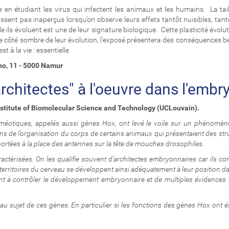
e en étudiant les virus qui infectent les animaux et les humains. La tail
assent pas inaperçus lorsqu’on observe leurs effets tantôt nuisibles, tan
le ils évoluent est une de leur signature biologique. Cette plasticité évol
côté sombre de leur évolution, l’exposé présentera des conséquences béné
t à la vie : essentielle
runo, 11 - 5000 Namur
chitectes" à l'oeuvre dans l'embr
stitute of Biomolecular Science and Technology (UCLouvain).
méotiques, appelés aussi gènes Hox, ont levé le voile sur un phénomène d
ons de l’organisation du corps de certains animaux qui présentaient des 
rtées à la place des antennes sur la tête de mouches drosophiles.
ctérisées. On les qualifie souvent d’architectes embryonnaires car ils con
s territoires du cerveau se développent ainsi adéquatement à leur position d
ent à contrôler le développement embryonnaire et de multiples évidences s
 sujet de ces gènes. En particulier si les fonctions des gènes Hox ont 