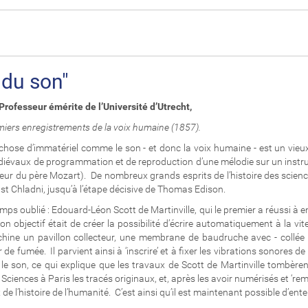
du son"
rofesseur émérite de l’Université d’Utrecht,
miers enregistrements de la voix humaine (1857).
 chose d’immatériel comme le son - et donc la voix humaine - est un vieu
médiévaux de programmation et de reproduction d’une mélodie sur un instr
rieur du père Mozart). De nombreux grands esprits de l’histoire des science
 Chladni, jusqu’à l’étape décisive de Thomas Edison.
ps oublié : Edouard-Léon Scott de Martinville, qui le premier a réussi à 
son objectif était de créer la possibilité d’écrire automatiquement à la vit
e un pavillon collecteur, une membrane de baudruche avec - collée à
 de fumée. Il parvient ainsi à ‘inscrire’ et à fixer les vibrations sonores d
uer le son, ce qui explique que les travaux de Scott de Martinville tombè
iences à Paris les tracés originaux, et, après les avoir numérisés et ‘re
 l’histoire de l’humanité. C’est ainsi qu’il est maintenant possible d’entend