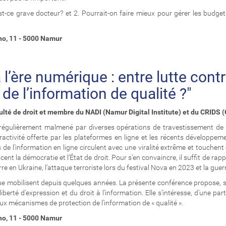
t-ce grave docteur? et 2. Pourrait-on faire mieux pour gérer les budg
uno, 11 - 5000 Namur
l’ère numérique : entre lutte cont
 de l’information de qualité ?"
ulté de droit et membre du NADI (Namur Digital Institute) et du CRIDS 
 régulièrement malmené par diverses opérations de travestissement de «
activité offerte par les plateformes en ligne et les récents développemen
 l’information en ligne circulent avec une viralité extrême et touchent
ent la démocratie et l’État de droit. Pour s’en convaincre, il suffit de rap
re en Ukraine, l’attaque terroriste lors du festival Nova en 2023 et la gue
e mobilisent depuis quelques années. La présente conférence propose, sou
iberté d’expression et du droit à l’information. Elle s’intéresse, d’une pa
 aux mécanismes de protection de l’information de « qualité ».
uno, 11 - 5000 Namur