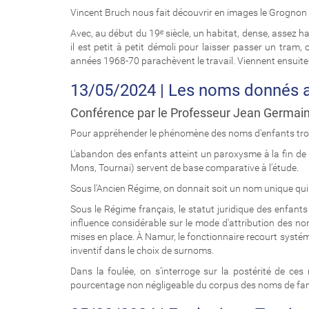
Vincent Bruch nous fait découvrir en images le Grognon 
Avec, au début du 19ᵉ siècle, un habitat, dense, assez ha
il est petit à petit démoli pour laisser passer un tra
années 1968-70 parachèvent le travail. Viennent ensuite
13/05/2024 | Les noms donnés au
Conférence par le Professeur Jean Germain,
Pour appréhender le phénomène des noms d'enfants trouvés
L'abandon des enfants atteint un paroxysme à la fin de 
Mons, Tournai) servent de base comparative à l'étude.
Sous l'Ancien Régime, on donnait soit un nom unique qui t
Sous le Régime français, le statut juridique des enfants
influence considérable sur le mode d'attribution des no
mises en place. À Namur, le fonctionnaire recourt syst
inventif dans le choix de surnoms.
Dans la foulée, on s'interroge sur la postérité de ce
pourcentage non négligeable du corpus des noms de fami