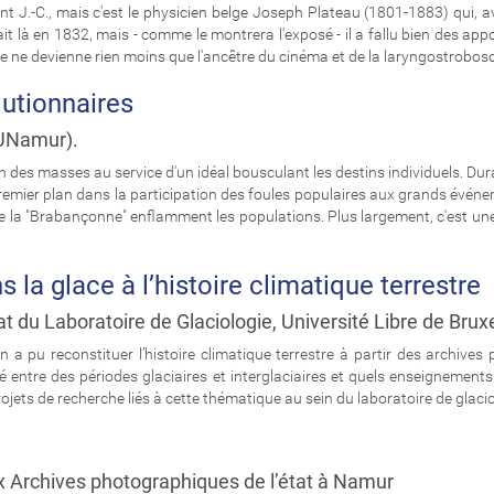
 J.-C., mais c'est le physicien belge Joseph Plateau (1801-1883) qui, av
t là en 1832, mais - comme le montrera l'exposé - il a fallu bien des app
e ne devienne rien moins que l'ancêtre du cinéma et de la laryngostrobos
utionnaires
(UNamur).
on des masses au service d'un idéal bousculant les destins individuels. D
premier plan dans la participation des foules populaires aux grands événem
s de la "Brabançonne" enflamment les populations. Plus largement, c'est une 
s la glace à l’histoire climatique terrestre
t du Laboratoire de Glaciologie, Université Libre de Brux
a pu reconstituer l’histoire climatique terrestre à partir des archives
é entre des périodes glaciaires et interglaciaires et quels enseignements
rojets de recherche liés à cette thématique au sein du laboratoire de glaci
x Archives photographiques de l’état à Namur