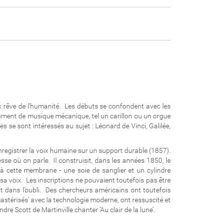
x rêve de l’humanité. Les débuts se confondent avec les
ument de musique mécanique, tel un carillon ou un orgue
s se sont intéressés au sujet : Léonard de Vinci, Galilée,
enregistrer la voix humaine sur un support durable (1857).
esse où on parle. Il construisit, dans les années 1850, le
 cette membrane - une soie de sanglier et un cylindre
e sa voix. Les inscriptions ne pouvaient toutefois pas être
rent dans l’oubli. Des chercheurs américains ont toutefois
mastérisés’ avec la technologie moderne, ont ressuscité et
re Scott de Martinville chanter ‘Au clair de la lune’.