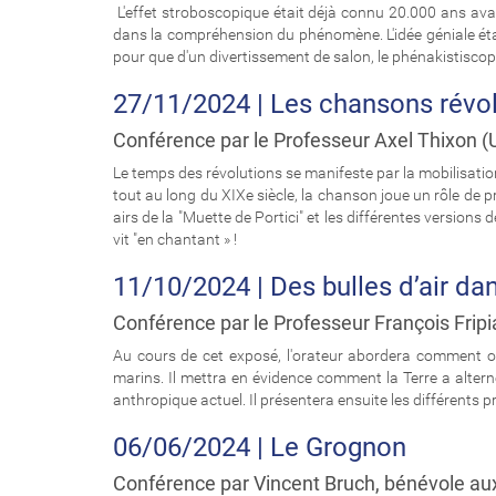
L'effet stroboscopique était déjà connu 20.000 ans avant
dans la compréhension du phénomène. L'idée géniale étai
pour que d'un divertissement de salon, le phénakistiscop
27/11/2024 | Les chansons révol
Conférence par le Professeur Axel Thixon 
Le temps des révolutions se manifeste par la mobilisati
tout au long du XIXe siècle, la chanson joue un rôle de 
airs de la "Muette de Portici" et les différentes version
vit "en chantant » !
11/10/2024 | Des bulles d’air dan
Conférence par le Professeur François Fripia
Au cours de cet exposé, l'orateur abordera comment on 
marins. Il mettra en évidence comment la Terre a altern
anthropique actuel. Il présentera ensuite les différents p
06/06/2024 | Le Grognon
Conférence par Vincent Bruch, bénévole au