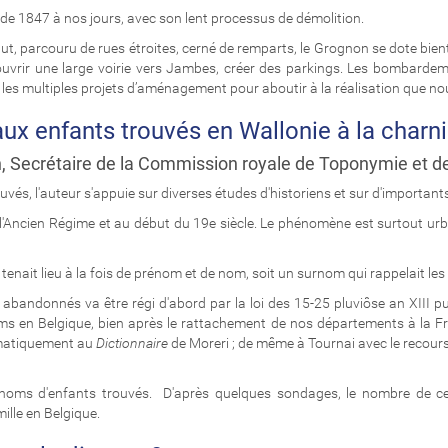
de 1847 à nos jours, avec son lent processus de démolition.
ut, parcouru de rues étroites, cerné de remparts, le Grognon se dote bientôt
m, ouvrir une large voirie vers Jambes, créer des parkings. Les bombarde
 les multiples projets d’aménagement pour aboutir à la réalisation que n
x enfants trouvés en Wallonie à la charni
 Secrétaire de la Commission royale de Toponymie et de
, l'auteur s'appuie sur diverses études d'historiens et sur d'importants
l'Ancien Régime et au début du 19e siècle. Le phénomène est surtout urba
enait lieu à la fois de prénom et de nom, soit un surnom qui rappelait le
 abandonnés va être régi d'abord par la loi des 15-25 pluviôse an XIII
pu
ms en Belgique, bien après le rattachement de nos départements à la Fra
ématiquement au
Dictionnaire
de Moreri ; de même à Tournai avec le recour
s noms d'enfants trouvés. D'après quelques sondages, le nombre de ces
lle en Belgique.