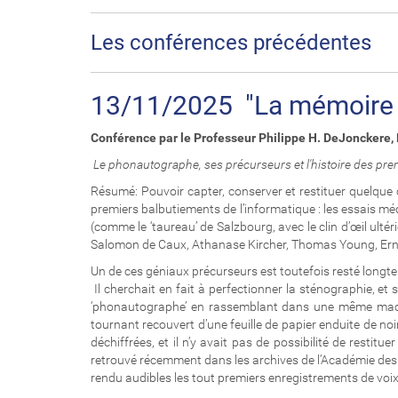
Les conférences précédentes
13/11/2025 "La mémoire 
Conférence par le Professeur Philippe H. DeJonckere, P
Le phonautographe, ses précurseurs et l'histoire des pre
Résumé: Pouvoir capter, conserver et restituer quelque
premiers balbutiements de l’informatique : les essais 
(comme le ‘taureau’ de Salzbourg, avec le clin d’œil ulté
Salomon de Caux, Athanase Kircher, Thomas Young, Ernst
Un de ces géniaux précurseurs est toutefois resté longtem
Il cherchait en fait à perfectionner la sténographie, et 
‘phonautographe’ en rassemblant dans une même machin
tournant recouvert d’une feuille de papier enduite de noir
déchiffrées, et il n’y avait pas de possibilité de restit
retrouvé récemment dans les archives de l’Académie des Sc
rendu audibles les tout premiers enregistrements de voix de