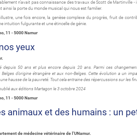
lablement n’avait pas connaissance des travaux de Scott de Martinville 
nt ainsi la porte du monde musical qui nous est familier.
illustre, une fois encore, la genèse complexe du progrès, fruit de contri
e intuition fulgurante et une étincelle de génie.
uno, 11 - 5000 Namur
nos yeux
r
.
 depuis 50 ans et plus encore depuis 20 ans. Parmi ces changements,
elges d’origine étrangère et aux non-Belges. Cette évolution a un impac
 une hausse de la pauvreté. Tout cela entraine des répercussions sur les fi
publié aux éditions Martagon le 3 octobre 2024
runo, 11 - 5000 Namur
es animaux et des humains : un pe
artement de médecine vétérinaire
de l’UNamur
.