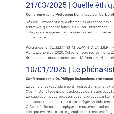
21/03/2025 | Quelle éthi
Conférence par le Professeur Dominique Lambert, prof
Résumé: L'exposé visera à aborder les questions éthiqu
tentatives qui ont été faites, au niveau international
Enfin, nous suggérerons quelques pistes pour penser c
Humanitaire.
Références: C. CEULEMANS, M. DEWYN, D. LAMBERT, M.-d
Paris, Economica, 2020, Collection Guerres. Opinions, 
Bruno Colson (sous la direction de M. André, M. Nihoul et
10/01/2025 | Le phénakist
Conférence par le Dr. Philippe DeJonckere, professeur é
La conférence - abondamment illustrée d'animations - retr
C'est l'histoire technico-physiologique de l'illusion et d
Lorsque des images successives sont perçues par l'œil hum
la stroboscopie, qui permet aussi de figer artificielleme
Grâce à l'effet stroboscopique, le mouvement qui échapp
son patient, mais aussi le garagiste qui recherche l'origi