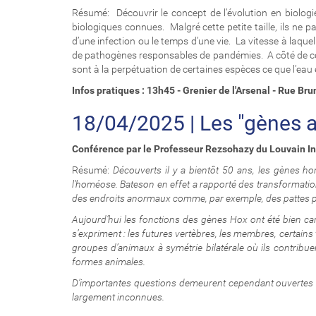
Résumé:
Découvrir le concept de l’évolution en biologi
biologiques connues. Malgré cette petite taille, ils ne p
d’une infection ou le temps d’une vie. La vitesse à laquel
de pathogènes responsables de pandémies. A côté de ce 
sont à la perpétuation de certaines espèces ce que l’eau es
Infos pratiques : 13h45 - Grenier de l'Arsenal - Rue B
18/04/2025 | Les "gènes ar
Conférence par le Professeur Rezsohazy du Louvain In
Résumé:
Découverts il y a bientôt 50 ans, les gènes ho
l’homéose. Bateson en effet a rapporté des transformati
des endroits anormaux comme, par exemple, des pattes po
Aujourd’hui les fonctions des gènes Hox ont été bien cara
s’expriment : les futures vertèbres, les membres, certain
groupes d’animaux à symétrie bilatérale où ils contribu
formes animales.
D’importantes questions demeurent cependant ouvertes au
largement inconnues.