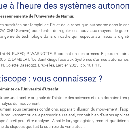
que à l'heure des systèmes auton
esseur émérite de l'Université de Namur.
es suscitées par l'emploi de l'IA et de la robotique autonome dans le c
 (CCW, ONU Genève) pour tenter de réguler ces nouveaux moyens de guerre
e genre de technologie dans un cadre qui respecte au mieux la dignité
.-N. RUFFO, P. WARNOTTE, Robotisation des armées. Enjeux militaires, 
200p; D. LAMBERT, “Le Saint-Siège face aux Systèmes d’armes autonomes”
 N. Colette-Basecqz), Bruxelles, Larcier, 2023, pp. 401-413.
iscope : vous connaissez ?
mérite de l'Université d'Utrecht.
ace une facette originale de l'histoire des sciences et d'un domaine très 
e l'analyse du mouvement.
ain sous certaines conditions, apparait l'illusion du mouvement : l'applic
nt le mouvement ou de le percevoir au ralenti, connaît bien d'autres appl
e à l'œil peut être analysé. Ainsi le laryngologiste y recourt quotidie
ne du cliquetis que fait la courroie du ventilateur…