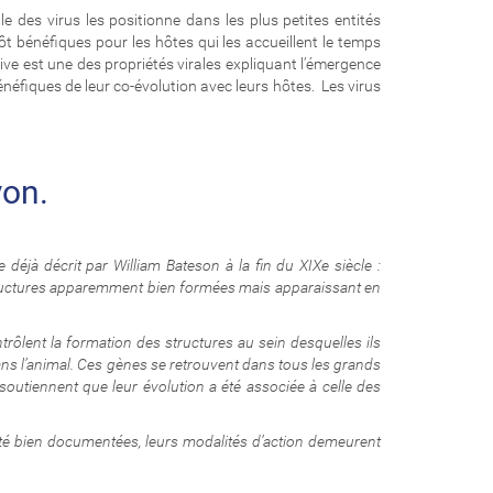
le des virus les positionne dans les plus petites entités
tôt bénéfiques pour les hôtes qui les accueillent le temps
utive est une des propriétés virales expliquant l’émergence
fiques de leur co-évolution avec leurs hôtes. Les virus
yon.
éjà décrit par William Bateson à la fin du XIXe siècle :
structures apparemment bien formées mais apparaissant en
trôlent la formation des structures au sein desquelles ils
ans l’animal. Ces gènes se retrouvent dans tous les grands
outiennent que leur évolution a été associée à celle des
été bien documentées, leurs modalités d’action demeurent