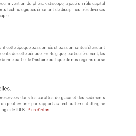
ec l'invention du phénakistiscope, a joué un rôle capital
orts technologiques émanant de disciplines très diverses
copie.
urant cette époque passionnée et passionnante s'étendant
ents de cette période. En Belgique, particulièrement, les
bonne partie de l'histoire politique de nos régions qui se
elles.
 préservées dans les carottes de glace et des sédiments
 on peut en tirer par rapport au réchauffement d’origine
ologie de l’ULB.
Plus d'infos