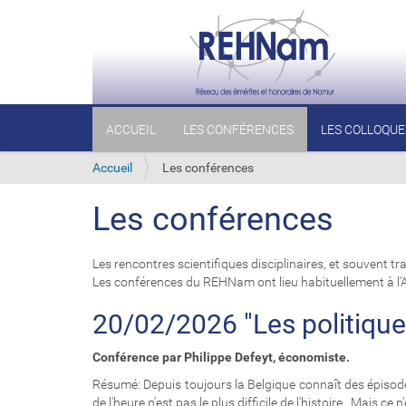
N
ACCUEIL
LES CONFÉRENCES
LES COLLOQUE
a
v
i
V
Accueil
Les conférences
g
o
a
u
Les conférences
t
s
i
ê
o
t
Les rencontres scientifiques disciplinaires, et souvent t
n
e
Les conférences du REHNam ont lieu habituellement à l’
s
i
20/02/2026 "Les politique
c
i
Conférence par Philippe Defeyt, économiste.
:
Résumé: Depuis toujours la Belgique connaît des épisodes
de l'heure n'est pas le plus difficile de l'histoire. Mais ce n