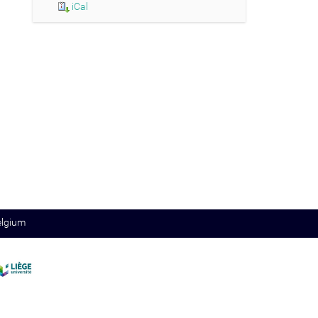
iCal
elgium