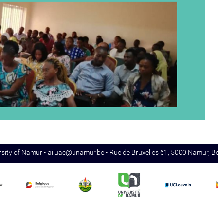
rsity of Namur •
ai.uac@unamur.be
• Rue de Bruxelles 61, 5000 Namur, B