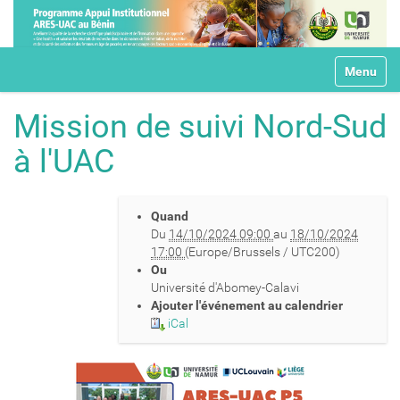
N
Toggle na
a
v
i
Mission de suivi Nord-Sud
g
a
à l'UAC
t
i
o
h
n
Quand
t
Du
14/10/2024 09:00
au
18/10/2024
t
17:00
(Europe/Brussels / UTC200)
p
Ou
s
Université d'Abomey-Calavi
:
Ajouter l'événement au calendrier
/
iCal
/
i
c
e